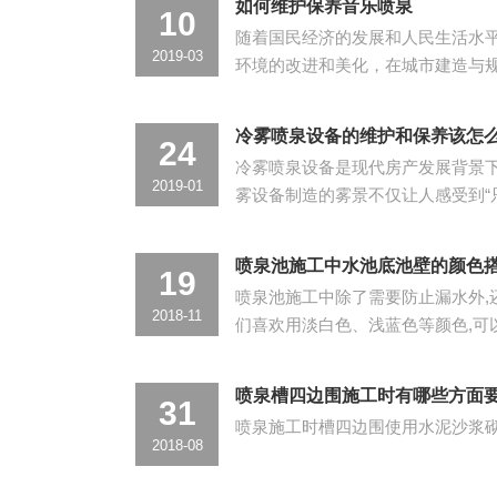
如何维护保养音乐喷泉
10
随着国民经济的发展和人民生活水
2019-03
环境的改进和美化，在城市建造与
提出更高的要求，各种休闲广场、
喷泉公司通帛伟业喷泉喷泉体
冷雾喷泉设备的维护和保养该怎
24
冷雾喷泉设备是现代房产发展背景
2019-01
雾设备制造的雾景不仅让人感受到“
会到制造的冷雾的清新，让人神清
的设备其的功能特点
喷泉池施工中水池底池壁的颜色
19
喷泉池施工中除了需要防止漏水外,
2018-11
们喜欢用淡白色、浅蓝色等颜色,可
起来更清晰，缺点是当水质不好的
深色，甚至黑色图案。选
喷泉槽四边围施工时有哪些方面
31
喷泉施工时槽四边围使用水泥沙浆
2018-08