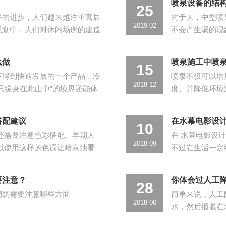
喷泉设备的结
25
平的进步，人们越来越注重寓居
对于大，中型喷
2019-02
规划中，人们对休闲场所的建造
不会产生漏的现
公园的建造也越来越美化，其间
障。为了不会有
泉池也应该考虑
么做
喷泉施工中喷
15
下得到快速发展的一个产品，冷
喷泉不仅可以增
2018-12
只缘身在此山中”的境界还能体
度、并降低环境
气爽。冷冷雾喷泉设备作为景观
类很多，可以分为
案组成固定的喷泉
搭配建议
在水幕电影设
10
还需要注意色彩搭配。早期人
在 水幕电影设
2018-09
以使用这样的色调让喷泉池看
不过在生活一定
时候也是很明显的。其他人使用
训练场、喷泉类
经过精密过滤处
要注意？
你体会过人工
28
砌筑需要注意哪些方面
简单来说，人工
2018-06
水，然后播撒在
才能将云层中的