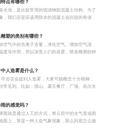
构特点有哪些？
泉水池，是比较常用的现浇钢筋混凝土结构。为了
象，我们还是应该用防水的混凝土会比较的有保
裂缝的出现，应该适当的进行一下加强工作。大喷
适当的设置伸
泉雕塑的类别有哪些？
加空气中的负离子含量，净化空气、增加空气湿
温度等作用，所以深受人们的喜爱。喷泉雕塑的种
以下几种。 (1)、普通装饰性喷泉 由各种花形图
。 (2)、
计中人造雾是什么？
计 中尝尝会提到人造雾，大家可能概念十分模糊，
经常见到。比如：假山、露天餐厅、广场、高尔夫
场所。 人造雾的主要原理是利用专用造雾主机将
理的水，输送
降雨的感觉吗？
降雨就是通过人工的方式，将云层中的水气变成雨
地面上，算是一种人造气象现象，那么到底怎么做
水分变成雨滴呢